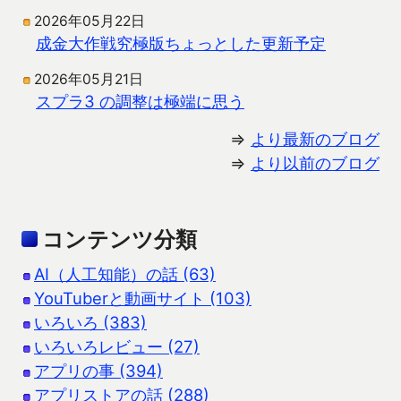
2026年05月22日
成金大作戦究極版ちょっとした更新予定
2026年05月21日
スプラ3 の調整は極端に思う
⇒
より最新のブログ
⇒
より以前のブログ
コンテンツ分類
AI（人工知能）の話 (63)
YouTuberと動画サイト (103)
いろいろ (383)
いろいろレビュー (27)
アプリの事 (394)
アプリストアの話 (288)