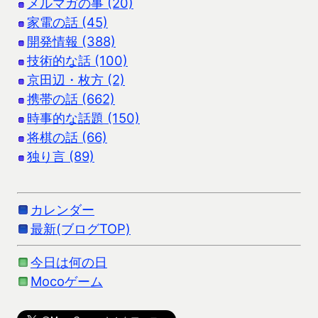
メルマガの事 (20)
家電の話 (45)
開発情報 (388)
技術的な話 (100)
京田辺・枚方 (2)
携帯の話 (662)
時事的な話題 (150)
将棋の話 (66)
独り言 (89)
カレンダー
最新(ブログTOP)
今日は何の日
Mocoゲーム