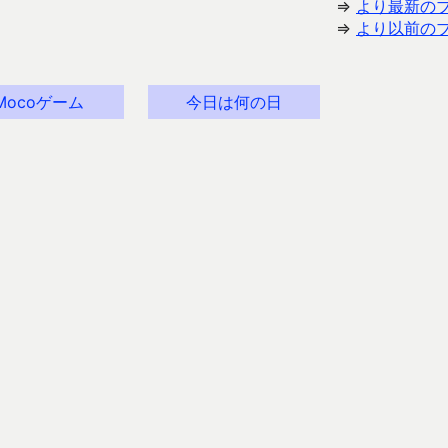
⇒
より最新の
⇒
より以前の
Mocoゲーム
今日は何の日