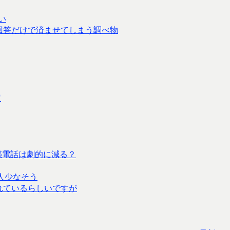
い
の回答だけで済ませてしまう調べ物
定
化で迷惑電話は劇的に減る？
う人少なそう
されているらしいですが