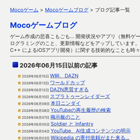
Mocoゲーム
>
Mocoゲームブログ
>
ブログ記事一覧
Mocoゲームブログ
ゲーム作成の悲喜こもごも… 開発状況やアプリ（無料ゲーム多
ログラミングのこと、更新情報などをアップしています。ガラケー時代
C++ によるiOSアプリ開発）に関する技術的なことも時
2026年06月15日以前の記事
W杯、DAZN
2026年06月15日
ワールドカップ
2026年06月13日
DAZN悪質すぎる
2026年06月12日
スプラトゥーンレイダーズ
2026年06月10日
本日ニンダイ
2026年06月09日
YouTubeの再生履歴の検索
2026年06月08日
掲示板のこと
2026年06月07日
Soldier と Infantry
2026年06月05日
YouTube、AI生成コンテンツの明示
2026年06月04日
Wikipedia の寄付依頼がまた来る…
2026年06月03日