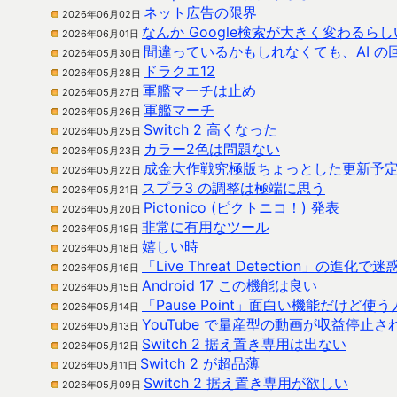
ネット広告の限界
2026年06月02日
なんか Google検索が大きく変わるらし
2026年06月01日
間違っているかもしれなくても、AI 
2026年05月30日
ドラクエ12
2026年05月28日
軍艦マーチは止め
2026年05月27日
軍艦マーチ
2026年05月26日
Switch 2 高くなった
2026年05月25日
カラー2色は問題ない
2026年05月23日
成金大作戦究極版ちょっとした更新予
2026年05月22日
スプラ3 の調整は極端に思う
2026年05月21日
Pictonico (ピクトニコ！) 発表
2026年05月20日
非常に有用なツール
2026年05月19日
嬉しい時
2026年05月18日
「Live Threat Detection」の進
2026年05月16日
Android 17 この機能は良い
2026年05月15日
「Pause Point」面白い機能だけど使
2026年05月14日
YouTube で量産型の動画が収益停止
2026年05月13日
Switch 2 据え置き専用は出ない
2026年05月12日
Switch 2 が超品薄
2026年05月11日
Switch 2 据え置き専用が欲しい
2026年05月09日