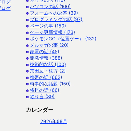
ネットの話 (110)
ブログ
パソコンの話 (100)
ブログ
フォームへの返答 (39)
プログラミングの話 (97)
ページの事 (150)
ページ更新情報 (173)
ポケモンGO（位置ゲー） (132)
メルマガの事 (20)
家電の話 (45)
開発情報 (388)
技術的な話 (100)
京田辺・枚方 (2)
携帯の話 (662)
時事的な話題 (150)
将棋の話 (66)
独り言 (89)
カレンダー
2026年08月