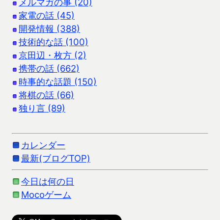
メルマガの事 (20)
家電の話 (45)
開発情報 (388)
技術的な話 (100)
京田辺・枚方 (2)
携帯の話 (662)
時事的な話題 (150)
将棋の話 (66)
独り言 (89)
カレンダー
最新(ブログTOP)
今日は何の日
Mocoゲーム