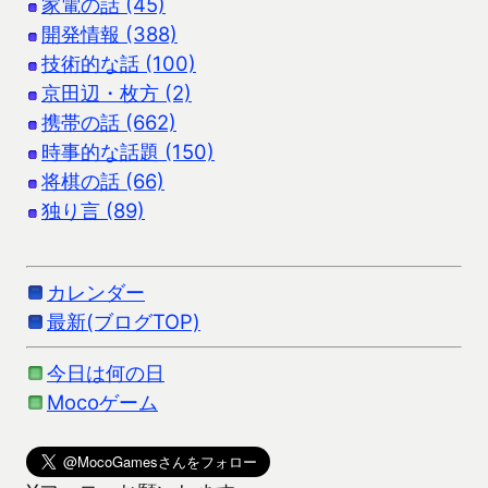
家電の話 (45)
開発情報 (388)
技術的な話 (100)
京田辺・枚方 (2)
携帯の話 (662)
時事的な話題 (150)
将棋の話 (66)
独り言 (89)
カレンダー
最新(ブログTOP)
今日は何の日
Mocoゲーム