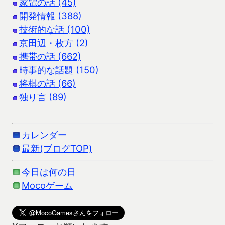
家電の話 (45)
開発情報 (388)
技術的な話 (100)
京田辺・枚方 (2)
携帯の話 (662)
時事的な話題 (150)
将棋の話 (66)
独り言 (89)
カレンダー
最新(ブログTOP)
今日は何の日
Mocoゲーム