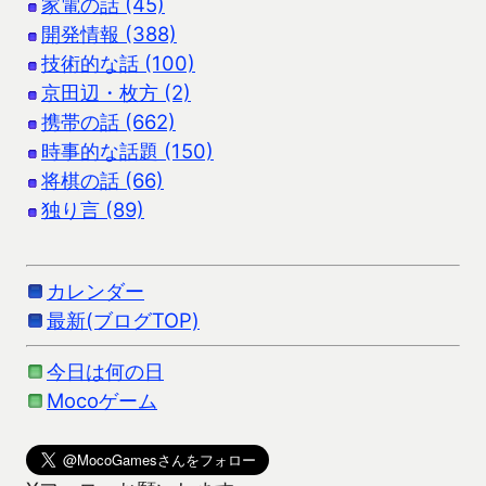
家電の話 (45)
開発情報 (388)
技術的な話 (100)
京田辺・枚方 (2)
携帯の話 (662)
時事的な話題 (150)
将棋の話 (66)
独り言 (89)
カレンダー
最新(ブログTOP)
今日は何の日
Mocoゲーム