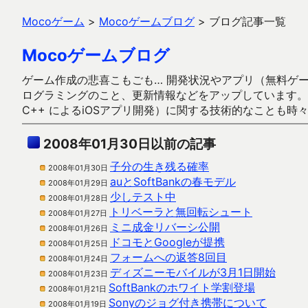
Mocoゲーム
>
Mocoゲームブログ
>
ブログ記事一覧
Mocoゲームブログ
ゲーム作成の悲喜こもごも… 開発状況やアプリ（無料ゲーム多
ログラミングのこと、更新情報などをアップしています。ガラケー時代
C++ によるiOSアプリ開発）に関する技術的なことも時
2008年01月30日以前の記事
子分の生き残る確率
2008年01月30日
auとSoftBankの春モデル
2008年01月29日
少しテスト中
2008年01月28日
トリベーラと無回転シュート
2008年01月27日
ミニ成金リバーシ公開
2008年01月26日
ドコモとGoogleが提携
2008年01月25日
フォームへの返答8回目
2008年01月24日
ディズニーモバイルが3月1日開始
2008年01月23日
SoftBankのホワイト学割登場
2008年01月21日
Sonyのジョグ付き携帯について
2008年01月19日