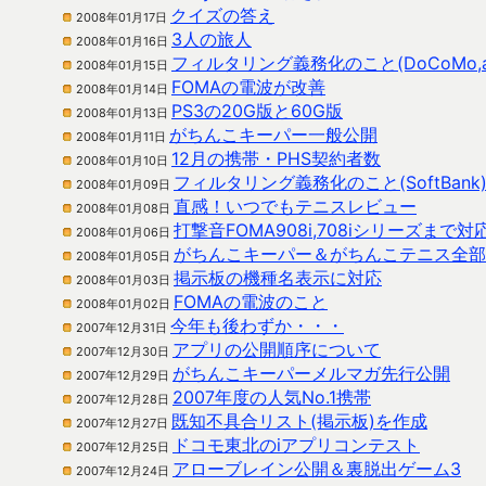
クイズの答え
2008年01月17日
3人の旅人
2008年01月16日
フィルタリング義務化のこと(DoCoMo,a
2008年01月15日
FOMAの電波が改善
2008年01月14日
PS3の20G版と60G版
2008年01月13日
がちんこキーパー一般公開
2008年01月11日
12月の携帯・PHS契約者数
2008年01月10日
フィルタリング義務化のこと(SoftBank
2008年01月09日
直感！いつでもテニスレビュー
2008年01月08日
打撃音FOMA908i,708iシリーズまで対
2008年01月06日
がちんこキーパー＆がちんこテニス全部
2008年01月05日
掲示板の機種名表示に対応
2008年01月03日
FOMAの電波のこと
2008年01月02日
今年も後わずか・・・
2007年12月31日
アプリの公開順序について
2007年12月30日
がちんこキーパーメルマガ先行公開
2007年12月29日
2007年度の人気No.1携帯
2007年12月28日
既知不具合リスト(掲示板)を作成
2007年12月27日
ドコモ東北のiアプリコンテスト
2007年12月25日
アローブレイン公開＆裏脱出ゲーム3
2007年12月24日