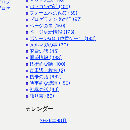
ネットの話 (110)
ブログ
パソコンの話 (100)
ブログ
フォームへの返答 (39)
プログラミングの話 (97)
ページの事 (150)
ページ更新情報 (173)
ポケモンGO（位置ゲー） (132)
メルマガの事 (20)
家電の話 (45)
開発情報 (388)
技術的な話 (100)
京田辺・枚方 (2)
携帯の話 (662)
時事的な話題 (150)
将棋の話 (66)
独り言 (89)
カレンダー
2026年08月