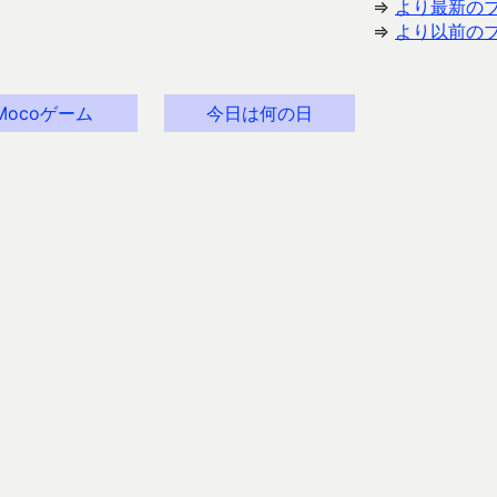
⇒
より最新の
⇒
より以前の
Mocoゲーム
今日は何の日