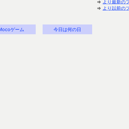
⇒
より最新の
⇒
より以前の
Mocoゲーム
今日は何の日