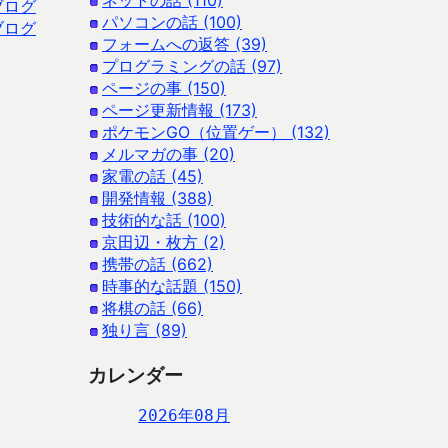
ネットの話 (110)
ブログ
パソコンの話 (100)
ブログ
フォームへの返答 (39)
プログラミングの話 (97)
ページの事 (150)
ページ更新情報 (173)
ポケモンGO（位置ゲー） (132)
メルマガの事 (20)
家電の話 (45)
開発情報 (388)
技術的な話 (100)
京田辺・枚方 (2)
携帯の話 (662)
時事的な話題 (150)
将棋の話 (66)
独り言 (89)
カレンダー
2026年08月