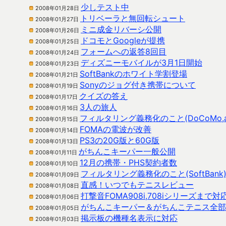
少しテスト中
2008年01月28日
トリベーラと無回転シュート
2008年01月27日
ミニ成金リバーシ公開
2008年01月26日
ドコモとGoogleが提携
2008年01月25日
フォームへの返答8回目
2008年01月24日
ディズニーモバイルが3月1日開始
2008年01月23日
SoftBankのホワイト学割登場
2008年01月21日
Sonyのジョグ付き携帯について
2008年01月19日
クイズの答え
2008年01月17日
3人の旅人
2008年01月16日
フィルタリング義務化のこと(DoCoMo,a
2008年01月15日
FOMAの電波が改善
2008年01月14日
PS3の20G版と60G版
2008年01月13日
がちんこキーパー一般公開
2008年01月11日
12月の携帯・PHS契約者数
2008年01月10日
フィルタリング義務化のこと(SoftBank
2008年01月09日
直感！いつでもテニスレビュー
2008年01月08日
打撃音FOMA908i,708iシリーズまで対
2008年01月06日
がちんこキーパー＆がちんこテニス全部
2008年01月05日
掲示板の機種名表示に対応
2008年01月03日