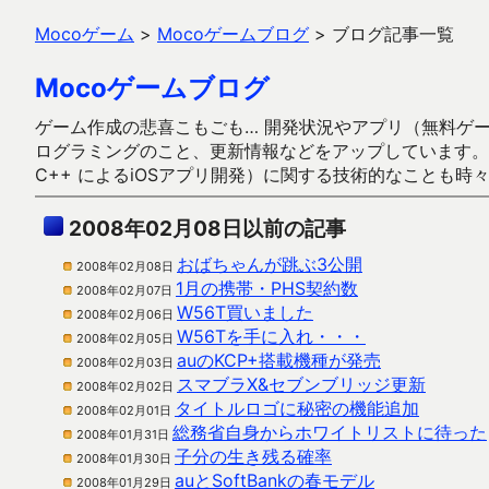
Mocoゲーム
>
Mocoゲームブログ
>
ブログ記事一覧
Mocoゲームブログ
ゲーム作成の悲喜こもごも… 開発状況やアプリ（無料ゲーム多
ログラミングのこと、更新情報などをアップしています。ガラケー時代
C++ によるiOSアプリ開発）に関する技術的なことも時
2008年02月08日以前の記事
おばちゃんが跳ぶ3公開
2008年02月08日
1月の携帯・PHS契約数
2008年02月07日
W56T買いました
2008年02月06日
W56Tを手に入れ・・・
2008年02月05日
auのKCP+搭載機種が発売
2008年02月03日
スマブラX&セブンブリッジ更新
2008年02月02日
タイトルロゴに秘密の機能追加
2008年02月01日
総務省自身からホワイトリストに待った
2008年01月31日
子分の生き残る確率
2008年01月30日
auとSoftBankの春モデル
2008年01月29日