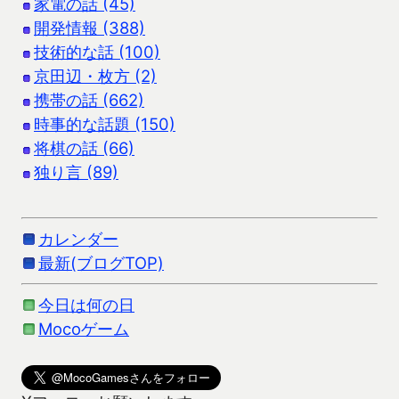
家電の話 (45)
開発情報 (388)
技術的な話 (100)
京田辺・枚方 (2)
携帯の話 (662)
時事的な話題 (150)
将棋の話 (66)
独り言 (89)
カレンダー
最新(ブログTOP)
今日は何の日
Mocoゲーム