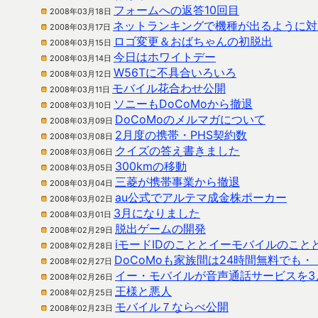
フォームへの返答10回目
2008年03月18日
ネットランキングで機種が出るように対
2008年03月17日
ロゴ変更＆おばちゃんの初脱出
2008年03月15日
今日はホワイトデー
2008年03月14日
W56Tに不具合いろいろ
2008年03月12日
モバイル花合わせ公開
2008年03月11日
ソニーもDoCoMoから撤退
2008年03月10日
DoCoMoのメルマガについて
2008年03月09日
2月度の携帯・PHS契約数
2008年03月08日
クイズの答え書きました
2008年03月06日
300kmの移動
2008年03月05日
三菱が携帯事業から撤退
2008年03月04日
au公式でアルテマ成金株ポーカー
2008年03月02日
3月になりました
2008年03月01日
脱出ゲームの開発
2008年02月29日
iモードIDのこととイーモバイルのこ
2008年02月28日
DoCoMoも家族間は24時間無料でも・
2008年02月27日
イー・モバイルが音声通話サービスを3
2008年02月26日
王様と悪人
2008年02月25日
モバイル７ならべ公開
2008年02月23日