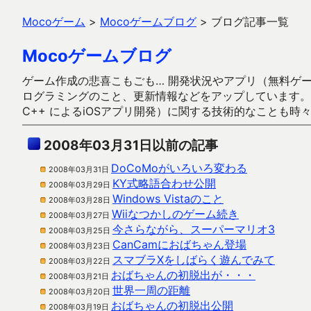
Mocoゲーム
>
Mocoゲームブログ
>
ブログ記事一覧
Mocoゲームブログ
ゲーム作成の悲喜こもごも… 開発状況やアプリ（無料ゲーム多
ログラミングのこと、更新情報などをアップしています。ガラケー時代
C++ によるiOSアプリ開発）に関する技術的なことも時
2008年03月31日以前の記事
DoCoMoがいろいろ変わる
2008年03月31日
KY式略語合わせ公開
2008年03月29日
Windows Vistaのこと
2008年03月28日
Wiiなつかしのゲーム続き
2008年03月27日
今さらながら、スーパーマリオ3
2008年03月25日
CanCamにおばちゃん登場
2008年03月23日
スマブラXをしばらく遊んでみて
2008年03月22日
おばちゃんの初脱出が・・・
2008年03月21日
世界一周の距離
2008年03月20日
おばちゃんの初脱出公開
2008年03月19日