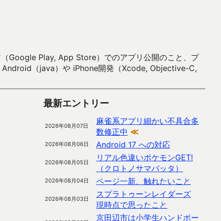
 Play, App Store）でのアプリ公開のこと、プ
）や iPhone開発（Xcode, Objective-C,
最新エントリー
麻雀系アプリ細かい不具合多
2026年08月07日
数修正中
≪
Android 17 への対応
2026年08月06日
リアル色違いポケモンGET!
2026年08月05日
（クロトノサマバッタ）
ページ一新、触れたいこと
2026年08月04日
スプラトゥーンレイダーズ
2026年08月03日
現時点で思ったこと
京田辺市は小学生ハンドボー