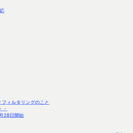
応
ととフィルタリングのこと
・・
月28日開始