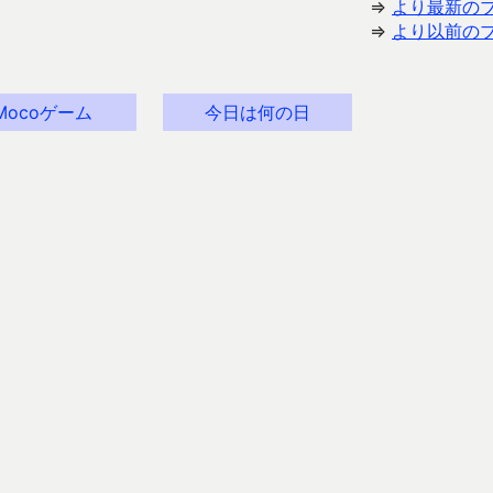
⇒
より最新の
⇒
より以前の
Mocoゲーム
今日は何の日