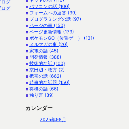
ネットの話 (110)
ブログ
パソコンの話 (100)
ブログ
フォームへの返答 (39)
プログラミングの話 (97)
ページの事 (150)
ページ更新情報 (173)
ポケモンGO（位置ゲー） (131)
メルマガの事 (20)
家電の話 (45)
開発情報 (388)
技術的な話 (100)
京田辺・枚方 (2)
携帯の話 (662)
時事的な話題 (150)
将棋の話 (66)
独り言 (89)
カレンダー
2026年08月