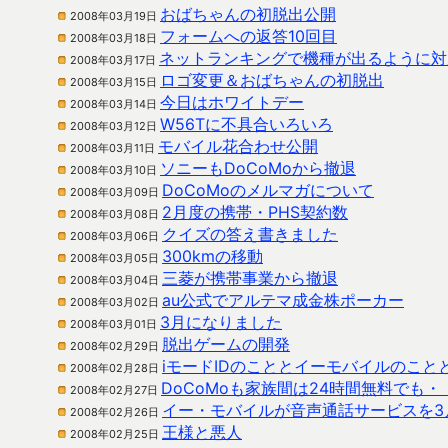
おばちゃんの初脱出公開
2008年03月19日
フォームへの返答10回目
2008年03月18日
ネットランキングで機種が出るように対
2008年03月17日
ロゴ変更＆おばちゃんの初脱出
2008年03月15日
今日はホワイトデー
2008年03月14日
W56Tに不具合いろいろ
2008年03月12日
モバイル花合わせ公開
2008年03月11日
ソニーもDoCoMoから撤退
2008年03月10日
DoCoMoのメルマガについて
2008年03月09日
2月度の携帯・PHS契約数
2008年03月08日
クイズの答え書きました
2008年03月06日
300kmの移動
2008年03月05日
三菱が携帯事業から撤退
2008年03月04日
au公式でアルテマ成金株ポーカー
2008年03月02日
3月になりました
2008年03月01日
脱出ゲームの開発
2008年02月29日
iモードIDのこととイーモバイルのこ
2008年02月28日
DoCoMoも家族間は24時間無料でも・
2008年02月27日
イー・モバイルが音声通話サービスを3
2008年02月26日
王様と悪人
2008年02月25日