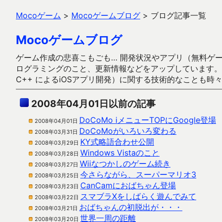
Mocoゲーム
>
Mocoゲームブログ
>
ブログ記事一覧
Mocoゲームブログ
ゲーム作成の悲喜こもごも… 開発状況やアプリ（無料ゲーム多
ログラミングのこと、更新情報などをアップしています。ガラケー時代
C++ によるiOSアプリ開発）に関する技術的なことも時
2008年04月01日以前の記事
DoCoMo iメニューTOPにGoogle登場
2008年04月01日
DoCoMoがいろいろ変わる
2008年03月31日
KY式略語合わせ公開
2008年03月29日
Windows Vistaのこと
2008年03月28日
Wiiなつかしのゲーム続き
2008年03月27日
今さらながら、スーパーマリオ3
2008年03月25日
CanCamにおばちゃん登場
2008年03月23日
スマブラXをしばらく遊んでみて
2008年03月22日
おばちゃんの初脱出が・・・
2008年03月21日
世界一周の距離
2008年03月20日