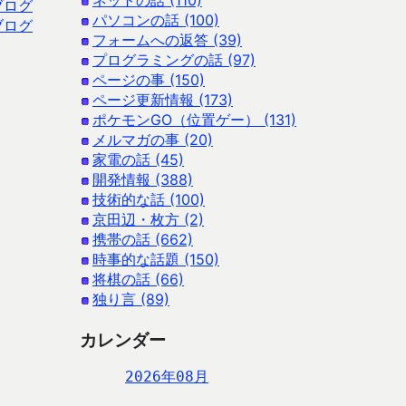
ネットの話 (110)
ブログ
パソコンの話 (100)
ブログ
フォームへの返答 (39)
プログラミングの話 (97)
ページの事 (150)
ページ更新情報 (173)
ポケモンGO（位置ゲー） (131)
メルマガの事 (20)
家電の話 (45)
開発情報 (388)
技術的な話 (100)
京田辺・枚方 (2)
携帯の話 (662)
時事的な話題 (150)
将棋の話 (66)
独り言 (89)
カレンダー
2026年08月