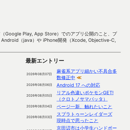
 Play, App Store）でのアプリ公開のこと、プ
）や iPhone開発（Xcode, Objective-C,
最新エントリー
麻雀系アプリ細かい不具合多
2026年08月07日
数修正中
≪
Android 17 への対応
2026年08月06日
リアル色違いポケモンGET!
2026年08月05日
（クロトノサマバッタ）
ページ一新、触れたいこと
2026年08月04日
スプラトゥーンレイダーズ
2026年08月03日
現時点で思ったこと
京田辺市は小学生ハンドボー