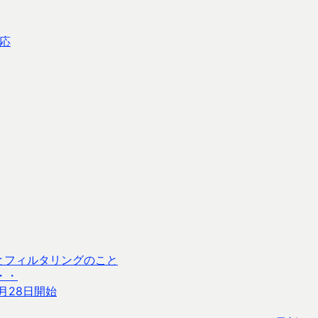
応
ととフィルタリングのこと
・・
月28日開始