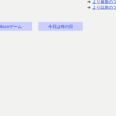
⇒
より最新の
⇒
より以前の
Mocoゲーム
今日は何の日