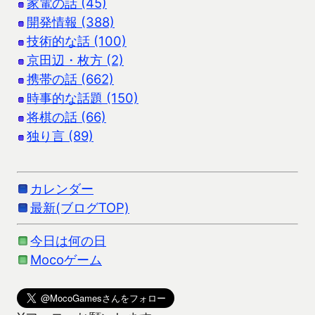
家電の話 (45)
開発情報 (388)
技術的な話 (100)
京田辺・枚方 (2)
携帯の話 (662)
時事的な話題 (150)
将棋の話 (66)
独り言 (89)
カレンダー
最新(ブログTOP)
今日は何の日
Mocoゲーム