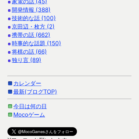
家電の話 (45)
開発情報 (388)
技術的な話 (100)
京田辺・枚方 (2)
携帯の話 (662)
時事的な話題 (150)
将棋の話 (66)
独り言 (89)
カレンダー
最新(ブログTOP)
今日は何の日
Mocoゲーム