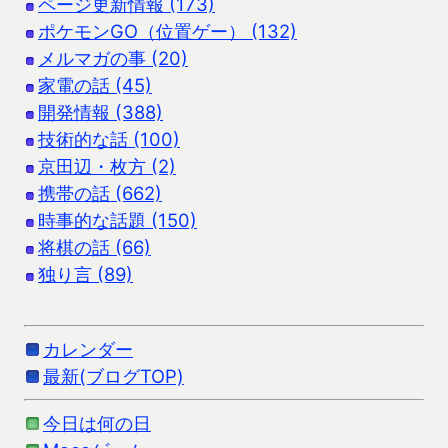
ページ更新情報 (173)
ポケモンGO（位置ゲー） (132)
メルマガの事 (20)
家電の話 (45)
開発情報 (388)
技術的な話 (100)
京田辺・枚方 (2)
携帯の話 (662)
時事的な話題 (150)
将棋の話 (66)
独り言 (89)
カレンダー
最新(ブログTOP)
今日は何の日