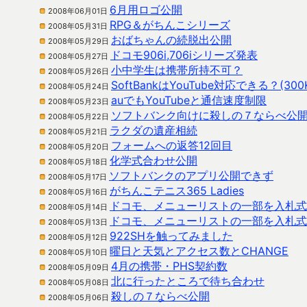
6月用ロゴ公開
2008年06月01日
RPG＆がちんこシリーズ
2008年05月31日
おばちゃんの続脱出公開
2008年05月29日
ドコモ906i,706iシリーズ発表
2008年05月27日
小中学生は携帯所持不可？
2008年05月26日
SoftBankはYouTube対応できる？(300
2008年05月24日
auでもYouTubeと通信速度制限
2008年05月23日
ソフトバンク向けに殺しの７ならべ公
2008年05月22日
ラクダの遺産相続
2008年05月21日
フォームへの返答12回目
2008年05月20日
化学式合わせ公開
2008年05月18日
ソフトバンクのアプリ公開できず
2008年05月17日
がちんこテニス365 Ladies
2008年05月16日
ドコモ、メニューリストの一部を入札式
2008年05月14日
ドコモ、メニューリストの一部を入札式
2008年05月13日
922SHを触ってみました
2008年05月12日
曜日と天気とアクセス数とCHANGE
2008年05月10日
4月の携帯・PHS契約数
2008年05月09日
北に行ったところで待ち合わせ
2008年05月08日
殺しの７ならべ公開
2008年05月06日