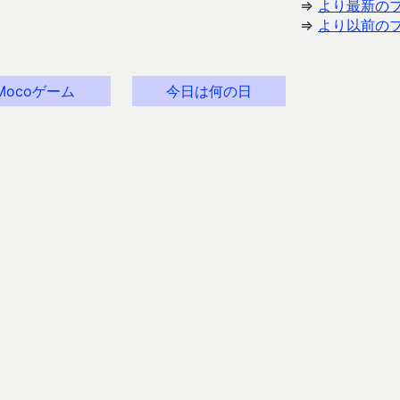
⇒
より最新の
⇒
より以前の
Mocoゲーム
今日は何の日