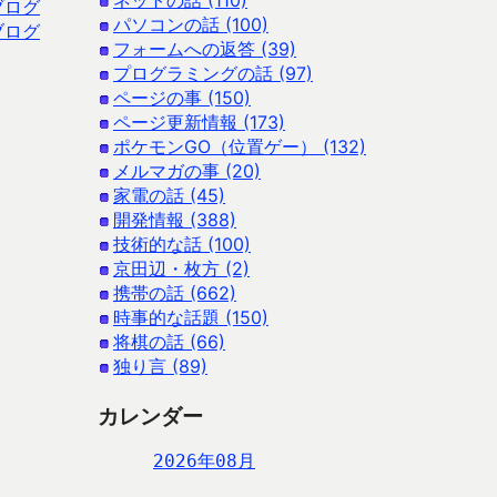
ネットの話 (110)
ブログ
パソコンの話 (100)
ブログ
フォームへの返答 (39)
プログラミングの話 (97)
ページの事 (150)
ページ更新情報 (173)
ポケモンGO（位置ゲー） (132)
メルマガの事 (20)
家電の話 (45)
開発情報 (388)
技術的な話 (100)
京田辺・枚方 (2)
携帯の話 (662)
時事的な話題 (150)
将棋の話 (66)
独り言 (89)
カレンダー
2026年08月