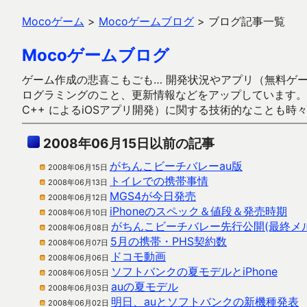
Mocoゲーム
>
Mocoゲームブログ
>
ブログ記事一覧
Mocoゲームブログ
ゲーム作成の悲喜こもごも… 開発状況やアプリ（無料ゲーム多
ログラミングのこと、更新情報などをアップしています。ガラケー時代
C++ によるiOSアプリ開発）に関する技術的なことも時
2008年06月15日以前の記事
がちんこビーチバレーau版
2008年06月15日
トイレでの携帯事情
2008年06月13日
MGS4が今日発売
2008年06月12日
iPhoneのスペック＆値段＆発売時期
2008年06月10日
がちんこビーチバレー先行公開(最終メ
2008年06月08日
5月の携帯・PHS契約数
2008年06月07日
ドコモ動画
2008年06月06日
ソフトバンクの夏モデルとiPhone
2008年06月05日
auの夏モデル
2008年06月03日
明日、auとソフトバンクの新機種発表
2008年06月02日