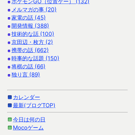
ポケモンGO（位置ゲー） (132)
メルマガの事 (20)
家電の話 (45)
開発情報 (388)
技術的な話 (100)
京田辺・枚方 (2)
携帯の話 (662)
時事的な話題 (150)
将棋の話 (66)
独り言 (89)
カレンダー
最新(ブログTOP)
今日は何の日
Mocoゲーム