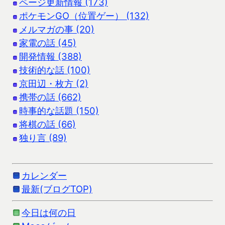
ページ更新情報 (173)
ポケモンGO（位置ゲー） (132)
メルマガの事 (20)
家電の話 (45)
開発情報 (388)
技術的な話 (100)
京田辺・枚方 (2)
携帯の話 (662)
時事的な話題 (150)
将棋の話 (66)
独り言 (89)
カレンダー
最新(ブログTOP)
今日は何の日