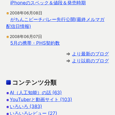
iPhoneのスペック＆値段＆発売時期
2008年06月08日
がちんこビーチバレー先行公開(最終メルマガ
配信日情報)
2008年06月07日
5月の携帯・PHS契約数
⇒
より最新のブログ
⇒
より以前のブログ
コンテンツ分類
AI（人工知能）の話 (63)
YouTuberと動画サイト (103)
いろいろ (383)
いろいろレビュー (27)