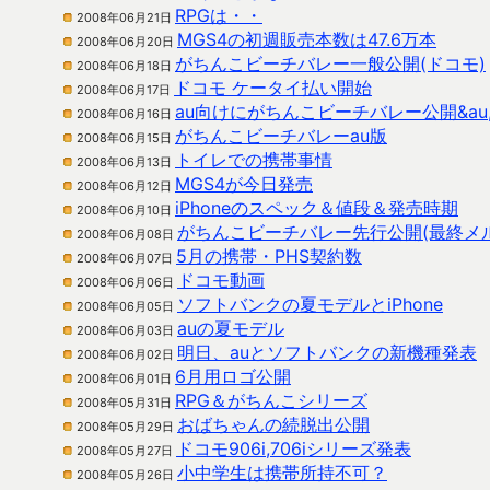
RPGは・・
2008年06月21日
MGS4の初週販売本数は47.6万本
2008年06月20日
がちんこビーチバレー一般公開(ドコモ)
2008年06月18日
ドコモ ケータイ払い開始
2008年06月17日
au向けにがちんこビーチバレー公開&au,S
2008年06月16日
がちんこビーチバレーau版
2008年06月15日
トイレでの携帯事情
2008年06月13日
MGS4が今日発売
2008年06月12日
iPhoneのスペック＆値段＆発売時期
2008年06月10日
がちんこビーチバレー先行公開(最終メ
2008年06月08日
5月の携帯・PHS契約数
2008年06月07日
ドコモ動画
2008年06月06日
ソフトバンクの夏モデルとiPhone
2008年06月05日
auの夏モデル
2008年06月03日
明日、auとソフトバンクの新機種発表
2008年06月02日
6月用ロゴ公開
2008年06月01日
RPG＆がちんこシリーズ
2008年05月31日
おばちゃんの続脱出公開
2008年05月29日
ドコモ906i,706iシリーズ発表
2008年05月27日
小中学生は携帯所持不可？
2008年05月26日