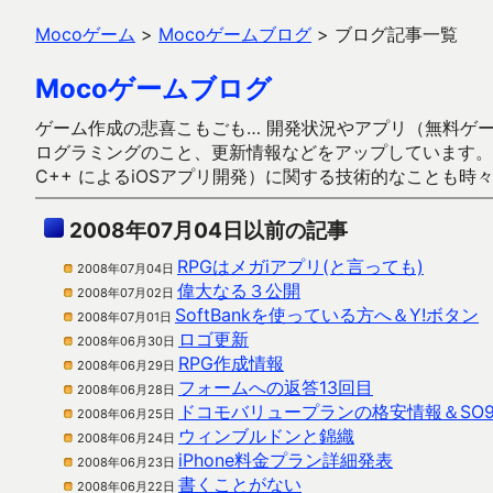
Mocoゲーム
>
Mocoゲームブログ
>
ブログ記事一覧
Mocoゲームブログ
ゲーム作成の悲喜こもごも… 開発状況やアプリ（無料ゲーム多
ログラミングのこと、更新情報などをアップしています。ガラケー時代
C++ によるiOSアプリ開発）に関する技術的なことも時
2008年07月04日以前の記事
RPGはメガiアプリ(と言っても)
2008年07月04日
偉大なる３公開
2008年07月02日
SoftBankを使っている方へ＆Y!ボタン
2008年07月01日
ロゴ更新
2008年06月30日
RPG作成情報
2008年06月29日
フォームへの返答13回目
2008年06月28日
ドコモバリュープランの格安情報＆SO9
2008年06月25日
ウィンブルドンと錦織
2008年06月24日
iPhone料金プラン詳細発表
2008年06月23日
書くことがない
2008年06月22日