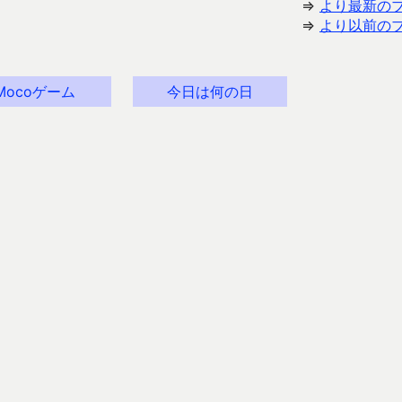
⇒
より最新の
⇒
より以前の
Mocoゲーム
今日は何の日