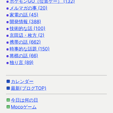
ポケモンGO（位置ゲー） (132)
メルマガの事 (20)
家電の話 (45)
開発情報 (388)
技術的な話 (100)
京田辺・枚方 (2)
携帯の話 (662)
時事的な話題 (150)
将棋の話 (66)
独り言 (89)
カレンダー
最新(ブログTOP)
今日は何の日
Mocoゲーム