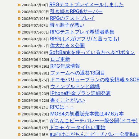
RPGテストプレイメールしました
2008年07月10日
引き続きRPG&サーバー
2008年07月09日
RPGのテストプレイ
2008年07月08日
時々調子が悪い
2008年07月07日
RPGテストプレイ希望者募集
2008年07月06日
RPGはメガiアプリ(と言っても)
2008年07月04日
偉大なる３公開
2008年07月02日
SoftBankを使っている方へ＆Y!ボタン
2008年07月01日
ロゴ更新
2008年06月30日
RPG作成情報
2008年06月29日
フォームへの返答13回目
2008年06月28日
ドコモバリュープランの格安情報＆SO9
2008年06月25日
ウィンブルドンと錦織
2008年06月24日
iPhone料金プラン詳細発表
2008年06月23日
書くことがない
2008年06月22日
RPGは・・
2008年06月21日
MGS4の初週販売本数は47.6万本
2008年06月20日
がちんこビーチバレー一般公開(ドコモ)
2008年06月18日
ドコモ ケータイ払い開始
2008年06月17日
au向けにがちんこビーチバレー公開&au,S
2008年06月16日