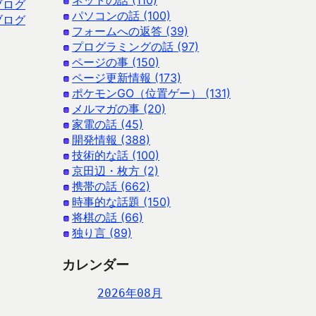
ネットの話 (110)
ブログ
パソコンの話 (100)
ブログ
フォームへの返答 (39)
プログラミングの話 (97)
ページの事 (150)
ページ更新情報 (173)
ポケモンGO（位置ゲー） (131)
メルマガの事 (20)
家電の話 (45)
開発情報 (388)
技術的な話 (100)
京田辺・枚方 (2)
携帯の話 (662)
時事的な話題 (150)
将棋の話 (66)
独り言 (89)
カレンダー
2026年08月