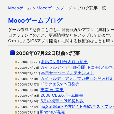
Mocoゲーム
>
Mocoゲームブログ
>
ブログ記事一覧
Mocoゲームブログ
ゲーム作成の悲喜こもごも… 開発状況やアプリ（無料ゲーム多
ログラミングのこと、更新情報などをアップしています。ガラケー時代
C++ によるiOSアプリ開発）に関する技術的なことも時
2008年07月22日以前の記事
JUNON 9月号＆ロゴ変更
2008年07月22日
ガイラルディア一般公開(ドコモ)メルマガ
2008年07月21日
本日サーバーメンテナンス中
2008年07月20日
ガイラルディアメルマガ先行公開＆対応
2008年07月19日
ドラクエ5が本日発売
2008年07月17日
東南 vs 南東
2008年07月16日
2008 CESAゲーム白書
2008年07月15日
6月の携帯・PHS契約数
2008年07月14日
au,SoftBankの方にもRPGのテストプ
2008年07月12日
iPhoneが発売
2008年07月11日