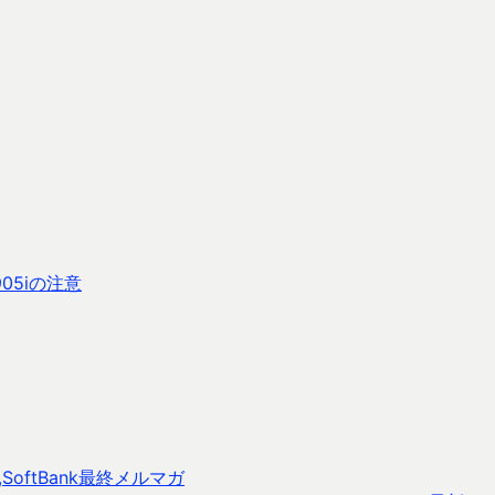
05iの注意
oftBank最終メルマガ