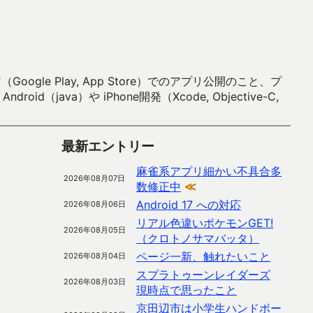
 Play, App Store）でのアプリ公開のこと、プ
）や iPhone開発（Xcode, Objective-C,
最新エントリー
麻雀系アプリ細かい不具合多
2026年08月07日
数修正中
≪
Android 17 への対応
2026年08月06日
リアル色違いポケモンGET!
2026年08月05日
（クロトノサマバッタ）
ページ一新、触れたいこと
2026年08月04日
スプラトゥーンレイダーズ
2026年08月03日
現時点で思ったこと
京田辺市は小学生ハンドボー