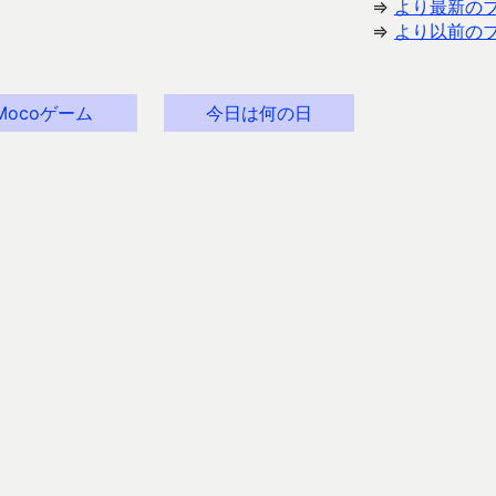
⇒
より最新の
⇒
より以前の
Mocoゲーム
今日は何の日