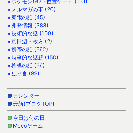
ポケモンGO（位置ゲー） (131)
メルマガの事 (20)
家電の話 (45)
開発情報 (388)
技術的な話 (100)
京田辺・枚方 (2)
携帯の話 (662)
時事的な話題 (150)
将棋の話 (66)
独り言 (89)
カレンダー
最新(ブログTOP)
今日は何の日
Mocoゲーム