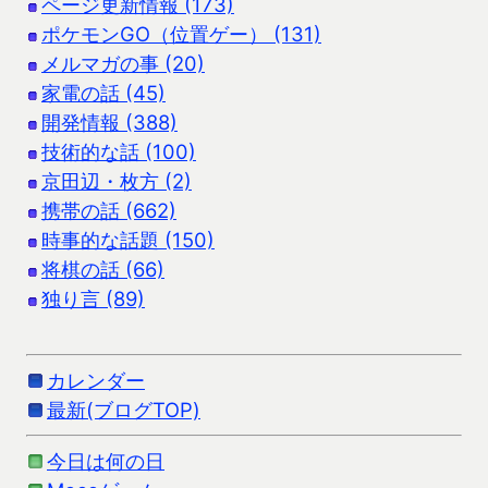
ページ更新情報 (173)
ポケモンGO（位置ゲー） (131)
メルマガの事 (20)
家電の話 (45)
開発情報 (388)
技術的な話 (100)
京田辺・枚方 (2)
携帯の話 (662)
時事的な話題 (150)
将棋の話 (66)
独り言 (89)
カレンダー
最新(ブログTOP)
今日は何の日