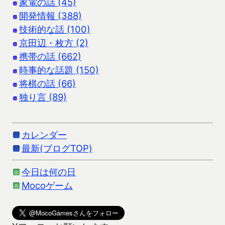
家電の話 (45)
開発情報 (388)
技術的な話 (100)
京田辺・枚方 (2)
携帯の話 (662)
時事的な話題 (150)
将棋の話 (66)
独り言 (89)
カレンダー
最新(ブログTOP)
今日は何の日
Mocoゲーム