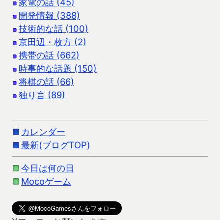
家電の話 (45)
開発情報 (388)
技術的な話 (100)
京田辺・枚方 (2)
携帯の話 (662)
時事的な話題 (150)
将棋の話 (66)
独り言 (89)
カレンダー
最新(ブログTOP)
今日は何の日
Mocoゲーム