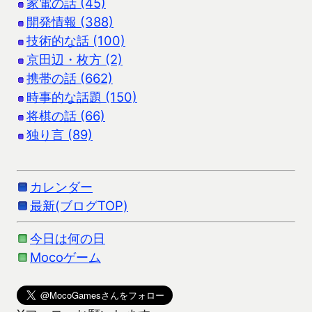
家電の話 (45)
開発情報 (388)
技術的な話 (100)
京田辺・枚方 (2)
携帯の話 (662)
時事的な話題 (150)
将棋の話 (66)
独り言 (89)
カレンダー
最新(ブログTOP)
今日は何の日
Mocoゲーム