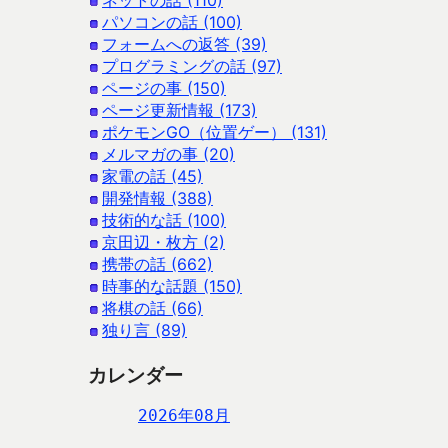
ネットの話 (110)
パソコンの話 (100)
フォームへの返答 (39)
プログラミングの話 (97)
ページの事 (150)
ページ更新情報 (173)
ポケモンGO（位置ゲー） (131)
メルマガの事 (20)
家電の話 (45)
開発情報 (388)
技術的な話 (100)
京田辺・枚方 (2)
携帯の話 (662)
時事的な話題 (150)
将棋の話 (66)
独り言 (89)
カレンダー
2026年08月