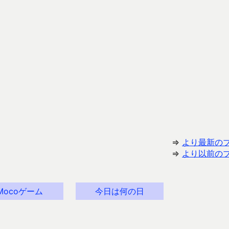
⇒
より最新の
⇒
より以前の
Mocoゲーム
今日は何の日