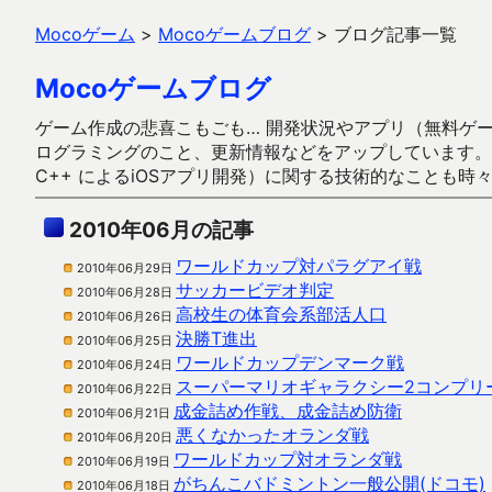
Mocoゲーム
>
Mocoゲームブログ
>
ブログ記事一覧
Mocoゲームブログ
ゲーム作成の悲喜こもごも… 開発状況やアプリ（無料ゲーム多
ログラミングのこと、更新情報などをアップしています。ガラケー時代
C++ によるiOSアプリ開発）に関する技術的なことも時
2010年06月の記事
ワールドカップ対パラグアイ戦
2010年06月29日
サッカービデオ判定
2010年06月28日
高校生の体育会系部活人口
2010年06月26日
決勝T進出
2010年06月25日
ワールドカップデンマーク戦
2010年06月24日
スーパーマリオギャラクシー2コンプリ
2010年06月22日
成金詰め作戦、成金詰め防衛
2010年06月21日
悪くなかったオランダ戦
2010年06月20日
ワールドカップ対オランダ戦
2010年06月19日
がちんこバドミントン一般公開(ドコモ)
2010年06月18日