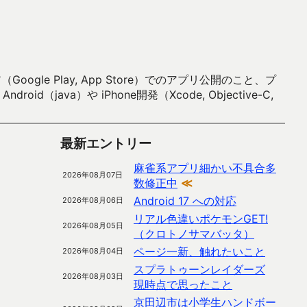
 Play, App Store）でのアプリ公開のこと、プ
）や iPhone開発（Xcode, Objective-C,
最新エントリー
麻雀系アプリ細かい不具合多
2026年08月07日
数修正中
≪
Android 17 への対応
2026年08月06日
リアル色違いポケモンGET!
2026年08月05日
（クロトノサマバッタ）
ページ一新、触れたいこと
2026年08月04日
スプラトゥーンレイダーズ
2026年08月03日
現時点で思ったこと
京田辺市は小学生ハンドボー