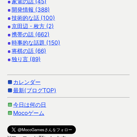
家電の話 (45)
開発情報 (388)
技術的な話 (100)
京田辺・枚方 (2)
携帯の話 (662)
時事的な話題 (150)
将棋の話 (66)
独り言 (89)
カレンダー
最新(ブログTOP)
今日は何の日
Mocoゲーム