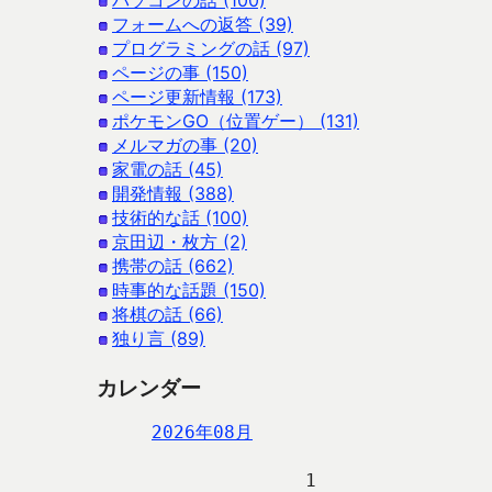
パソコンの話 (100)
フォームへの返答 (39)
プログラミングの話 (97)
ページの事 (150)
ページ更新情報 (173)
ポケモンGO（位置ゲー） (131)
メルマガの事 (20)
家電の話 (45)
開発情報 (388)
技術的な話 (100)
京田辺・枚方 (2)
携帯の話 (662)
時事的な話題 (150)
将棋の話 (66)
独り言 (89)
カレンダー
2026年08月
                   1