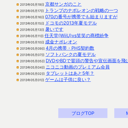
京都サンガのこと
2013年05月19日
トランプのナポレオンの戦略の一つ
2013年05月17日
070の番号が携帯でも始まりますが
2013年05月16日
ドコモの2013年夏モデル
2013年05月15日
暑いです
2013年05月13日
任天堂(WiiU)vs笑笑の商標紛争
2013年05月11日
成金ナポレオン
2013年05月10日
4月の携帯・PHS契約数
2013年05月09日
ソフトバンクの夏モデル
2013年05月07日
DVDやBDで冒頭の警告や宣伝画面を飛
2013年05月05日
ニコニコ動画のプレミアム会員
2013年05月04日
タブレットはあと5年？
2013年05月02日
ゲームは子供に良い？
2013年05月01日
ブログTOP