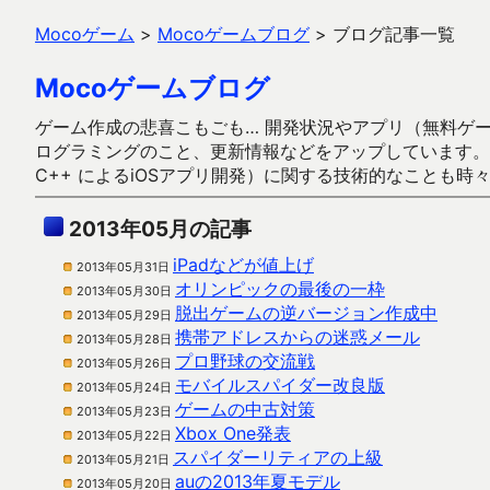
Mocoゲーム
>
Mocoゲームブログ
>
ブログ記事一覧
Mocoゲームブログ
ゲーム作成の悲喜こもごも… 開発状況やアプリ（無料ゲーム多
ログラミングのこと、更新情報などをアップしています。ガラケー時代
C++ によるiOSアプリ開発）に関する技術的なことも時
2013年05月の記事
iPadなどが値上げ
2013年05月31日
オリンピックの最後の一枠
2013年05月30日
脱出ゲームの逆バージョン作成中
2013年05月29日
携帯アドレスからの迷惑メール
2013年05月28日
プロ野球の交流戦
2013年05月26日
モバイルスパイダー改良版
2013年05月24日
ゲームの中古対策
2013年05月23日
Xbox One発表
2013年05月22日
スパイダーリティアの上級
2013年05月21日
auの2013年夏モデル
2013年05月20日