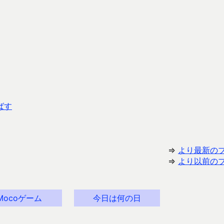
ばす
⇒
より最新の
⇒
より以前の
Mocoゲーム
今日は何の日