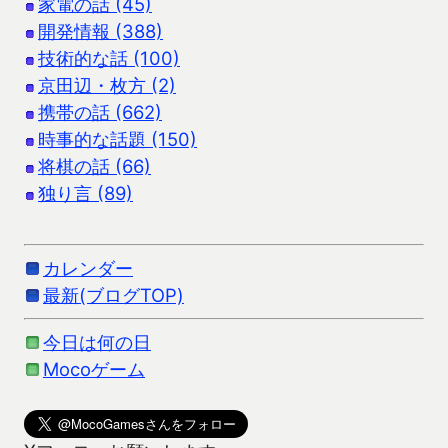
家電の話 (45)
開発情報 (388)
技術的な話 (100)
京田辺・枚方 (2)
携帯の話 (662)
時事的な話題 (150)
将棋の話 (66)
独り言 (89)
カレンダー
最新(ブログTOP)
今日は何の日
Mocoゲーム