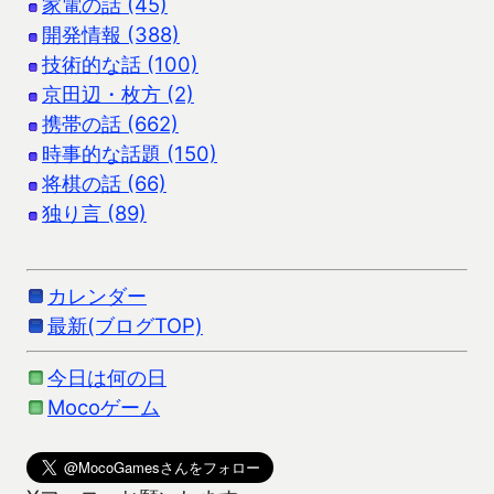
家電の話 (45)
開発情報 (388)
技術的な話 (100)
京田辺・枚方 (2)
携帯の話 (662)
時事的な話題 (150)
将棋の話 (66)
独り言 (89)
カレンダー
最新(ブログTOP)
今日は何の日
Mocoゲーム