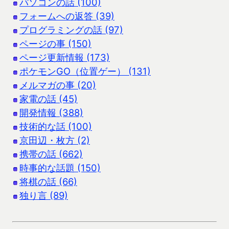
パソコンの話 (100)
フォームへの返答 (39)
プログラミングの話 (97)
ページの事 (150)
ページ更新情報 (173)
ポケモンGO（位置ゲー） (131)
メルマガの事 (20)
家電の話 (45)
開発情報 (388)
技術的な話 (100)
京田辺・枚方 (2)
携帯の話 (662)
時事的な話題 (150)
将棋の話 (66)
独り言 (89)