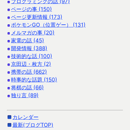
プログラミングの話 (97)
ページの事 (150)
ページ更新情報 (173)
ポケモンGO（位置ゲー） (131)
メルマガの事 (20)
家電の話 (45)
開発情報 (388)
技術的な話 (100)
京田辺・枚方 (2)
携帯の話 (662)
時事的な話題 (150)
将棋の話 (66)
独り言 (89)
カレンダー
最新(ブログTOP)