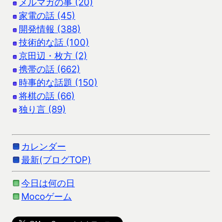
メルマガの事 (20)
家電の話 (45)
開発情報 (388)
技術的な話 (100)
京田辺・枚方 (2)
携帯の話 (662)
時事的な話題 (150)
将棋の話 (66)
独り言 (89)
カレンダー
最新(ブログTOP)
今日は何の日
Mocoゲーム