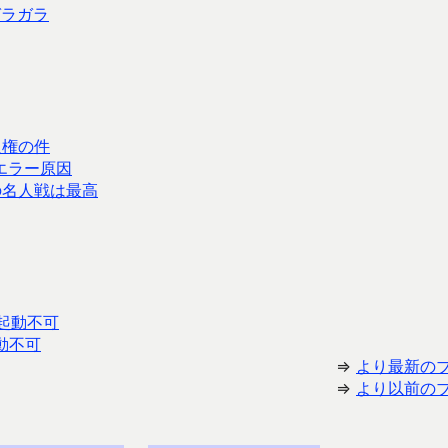
ガラガラ
入権の件
エラー原因
の名人戦は最高
時起動不可
起動不可
⇒
より最新の
⇒
より以前の