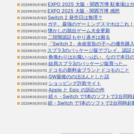
EXPO 2025 大阪・関西万博 駐車場は
2025年05月19日
EXPO 2025 大阪・関西万博 感想
2025年05月17日
Switch 2 発売日は無理？
2025年05月16日
ガチ、最強のゲーミングスマホはこれ！
2025年05月15日
懐かしの脱出ゲーム大全更新
2025年05月14日
二段階認証もやり過ぎは困る
2025年05月13日
「Switch 2」余命宣告の子への優先購
2025年05月12日
スプラ3のパッケージ版でプレイ、認証
2025年05月11日
角換わりはお腹いっぱい、なので本日
2025年05月09日
結局スプラ3のパッケージ版買った…
2025年05月08日
ドコモの新料金プランとドコモのこと
2025年05月07日
GW最後ののほほんとした話
2025年05月06日
ショッピング詐欺サイト
2025年05月04日
Apple と Epic の訴訟の件
2025年05月03日
続々・Switch で1本のソフトで2台同
2025年05月02日
続・Switch で1本のソフトで2台同時
2025年05月01日