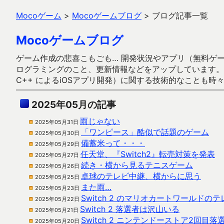
Mocoゲーム
>
Mocoゲームブログ
>
ブログ記事一覧
Mocoゲームブログ
ゲーム作成の悲喜こもごも… 開発状況やアプリ（無料ゲーム多
ログラミングのこと、更新情報などをアップしています。ガラケー時代
C++ によるiOSアプリ開発）に関する技術的なことも時
2025年05月の記事
雨じゃない
2025年05月31日
「ワンピース」酷似で話題のゲーム
2025年05月30日
備蓄米って・・・
2025年05月29日
任天堂、『Switch2』転売対策を発表
2025年05月27日
続き・横から見るテニスゲーム
2025年05月26日
卓球のテレビ中継、横からに思う
2025年05月25日
また雨…
2025年05月23日
Switch 2 のマリオカートワールドのテ
2025年05月22日
Switch 2 落選者は沢山いる
2025年05月21日
Switch 2 ニンテンドーストア2回目落
2025年05月20日