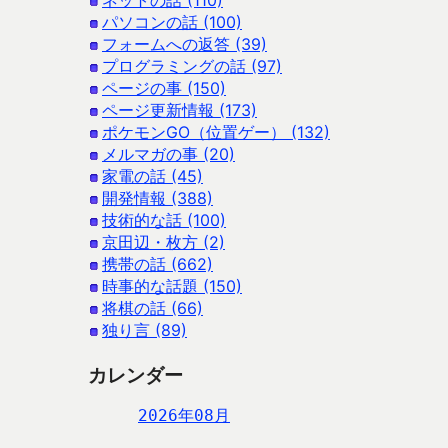
ネットの話 (110)
パソコンの話 (100)
フォームへの返答 (39)
プログラミングの話 (97)
ページの事 (150)
ページ更新情報 (173)
ポケモンGO（位置ゲー） (132)
メルマガの事 (20)
家電の話 (45)
開発情報 (388)
技術的な話 (100)
京田辺・枚方 (2)
携帯の話 (662)
時事的な話題 (150)
将棋の話 (66)
独り言 (89)
カレンダー
2026年08月