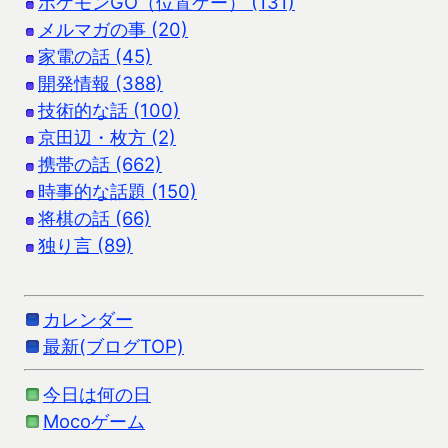
ポケモンGO（位置ゲー） (131)
メルマガの事 (20)
家電の話 (45)
開発情報 (388)
技術的な話 (100)
京田辺・枚方 (2)
携帯の話 (662)
時事的な話題 (150)
将棋の話 (66)
独り言 (89)
カレンダー
最新(ブログTOP)
今日は何の日
Mocoゲーム