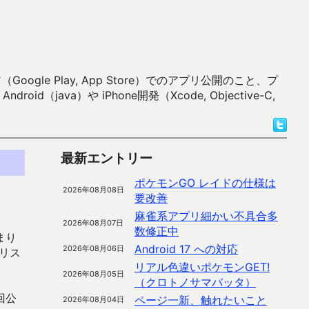
 Play, App Store）でのアプリ公開のこと、プ
）や iPhone開発（Xcode, Objective-C,
最新エントリー
ポケモンGO レイドの仕様は
2026年08月08日
要改善
麻雀系アプリ細かい不具合多
2026年08月07日
数修正中
まり
Android 17 への対応
2026年08月06日
リス
リアル色違いポケモンGET!
2026年08月05日
（クロトノサマバッタ）
回公
ページ一新、触れたいこと
2026年08月04日