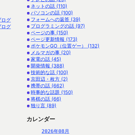
ネットの話 (110)
パソコンの話 (100)
フォームへの返答 (39)
ブログ
プログラミングの話 (97)
ブログ
ページの事 (150)
ページ更新情報 (173)
ポケモンGO（位置ゲー） (132)
メルマガの事 (20)
家電の話 (45)
開発情報 (388)
技術的な話 (100)
京田辺・枚方 (2)
携帯の話 (662)
時事的な話題 (150)
将棋の話 (66)
独り言 (89)
カレンダー
2026年08月