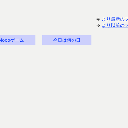
⇒
より最新の
⇒
より以前の
Mocoゲーム
今日は何の日