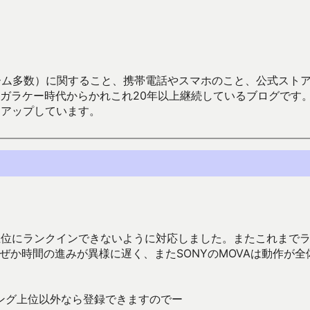
数）に関すること、携帯電話やスマホのこと、公式ストア（Google
からかれこれ20年以上継続しているブログです。Android（java
々アップしています。
キング上位にランクインできないように対応しました。またこれまで
ぜか時間の進みが異様に遅く、またSONYのMOVAは動作が全
。
ング上位以外なら登録できますのでー