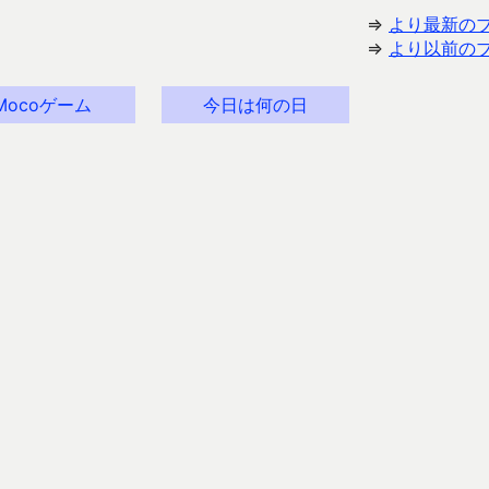
⇒
より最新の
⇒
より以前の
Mocoゲーム
今日は何の日