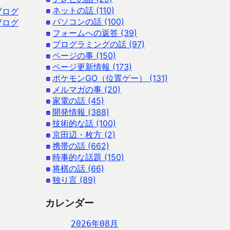
ネットの話 (110)
ブログ
パソコンの話 (100)
ブログ
フォームへの返答 (39)
プログラミングの話 (97)
ページの事 (150)
ページ更新情報 (173)
ポケモンGO（位置ゲー） (131)
メルマガの事 (20)
家電の話 (45)
開発情報 (388)
技術的な話 (100)
京田辺・枚方 (2)
携帯の話 (662)
時事的な話題 (150)
将棋の話 (66)
独り言 (89)
カレンダー
2026年08月