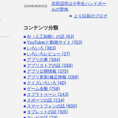
京田辺市は小学生ハンドボー
2026年08月02日
ルの聖地
⇒
より以前のブログ
p
コンテンツ分類
AI（人工知能）の話 (63)
YouTuberと動画サイト (103)
いろいろ (383)
いろいろレビュー (27)
アプリの事 (394)
アプリストアの話 (288)
アプリ公開情報 (375)
アプリ更新/修正情報 (286)
クイズいろいろ (40)
ゲーム全般 (756)
スプラトゥーン (243)
スポーツの話 (234)
スマートフォンの話 (600)
タブレットの話 (105)
テレビの話 (29)