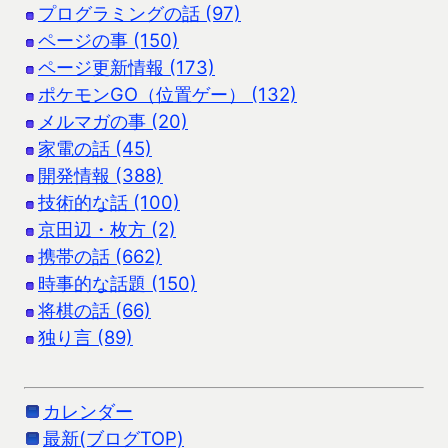
プログラミングの話 (97)
ページの事 (150)
ページ更新情報 (173)
ポケモンGO（位置ゲー） (132)
メルマガの事 (20)
家電の話 (45)
開発情報 (388)
技術的な話 (100)
京田辺・枚方 (2)
携帯の話 (662)
時事的な話題 (150)
将棋の話 (66)
独り言 (89)
カレンダー
最新(ブログTOP)