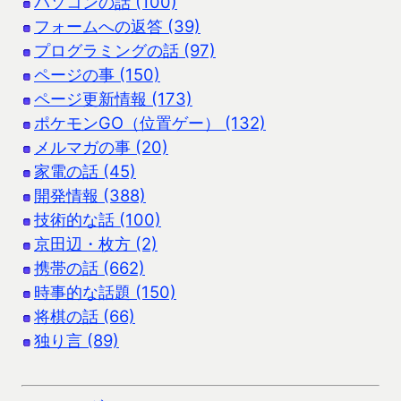
パソコンの話 (100)
フォームへの返答 (39)
プログラミングの話 (97)
ページの事 (150)
ページ更新情報 (173)
ポケモンGO（位置ゲー） (132)
メルマガの事 (20)
家電の話 (45)
開発情報 (388)
技術的な話 (100)
京田辺・枚方 (2)
携帯の話 (662)
時事的な話題 (150)
将棋の話 (66)
独り言 (89)