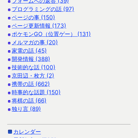
フォームへの返答 (39)
プログラミングの話 (97)
ページの事 (150)
ページ更新情報 (173)
ポケモンGO（位置ゲー） (131)
メルマガの事 (20)
家電の話 (45)
開発情報 (388)
技術的な話 (100)
京田辺・枚方 (2)
携帯の話 (662)
時事的な話題 (150)
将棋の話 (66)
独り言 (89)
カレンダー