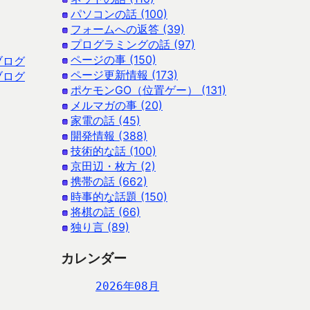
パソコンの話 (100)
フォームへの返答 (39)
プログラミングの話 (97)
ページの事 (150)
ブログ
ページ更新情報 (173)
ブログ
ポケモンGO（位置ゲー） (131)
メルマガの事 (20)
家電の話 (45)
開発情報 (388)
技術的な話 (100)
京田辺・枚方 (2)
携帯の話 (662)
時事的な話題 (150)
将棋の話 (66)
独り言 (89)
カレンダー
2026年08月