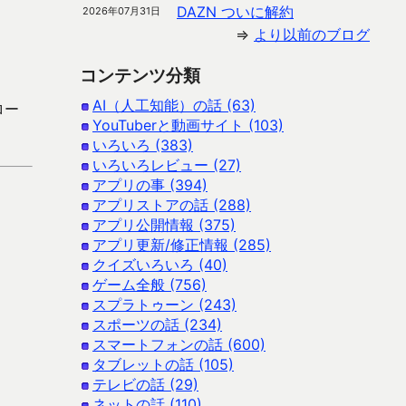
DAZN ついに解約
2026年07月31日
⇒
より以前のブログ
コンテンツ分類
AI（人工知能）の話 (63)
ロー
YouTuberと動画サイト (103)
いろいろ (383)
いろいろレビュー (27)
アプリの事 (394)
アプリストアの話 (288)
アプリ公開情報 (375)
アプリ更新/修正情報 (285)
クイズいろいろ (40)
ゲーム全般 (756)
スプラトゥーン (243)
スポーツの話 (234)
スマートフォンの話 (600)
タブレットの話 (105)
テレビの話 (29)
ネットの話 (110)