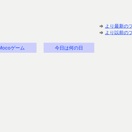
⇒
より最新の
⇒
より以前の
Mocoゲーム
今日は何の日