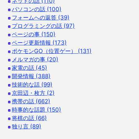
ネットの話 (110)
パソコンの話 (100)
フォームへの返答 (39)
プログラミングの話 (97)
ページの事 (150)
ページ更新情報 (173)
ポケモンGO（位置ゲー） (131)
メルマガの事 (20)
家電の話 (45)
開発情報 (388)
技術的な話 (99)
京田辺・枚方 (2)
携帯の話 (662)
時事的な話題 (150)
将棋の話 (66)
独り言 (89)