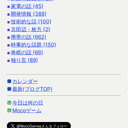
家電の話 (45)
開発情報 (388)
技術的な話 (100)
京田辺・枚方 (2)
携帯の話 (662)
時事的な話題 (150)
将棋の話 (66)
独り言 (89)
カレンダー
最新(ブログTOP)
今日は何の日
Mocoゲーム