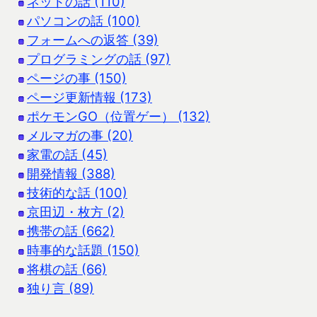
ネットの話 (110)
パソコンの話 (100)
フォームへの返答 (39)
プログラミングの話 (97)
ページの事 (150)
ページ更新情報 (173)
ポケモンGO（位置ゲー） (132)
メルマガの事 (20)
家電の話 (45)
開発情報 (388)
技術的な話 (100)
京田辺・枚方 (2)
携帯の話 (662)
時事的な話題 (150)
将棋の話 (66)
独り言 (89)