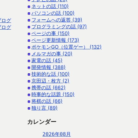
ネットの話 (110)
パソコンの話 (100)
フォームへの返答 (39)
ブログ
プログラミングの話 (97)
ブログ
ページの事 (150)
ページ更新情報 (173)
ポケモンGO（位置ゲー） (132)
メルマガの事 (20)
家電の話 (45)
開発情報 (388)
技術的な話 (100)
京田辺・枚方 (2)
携帯の話 (662)
時事的な話題 (150)
将棋の話 (66)
独り言 (89)
カレンダー
2026年08月