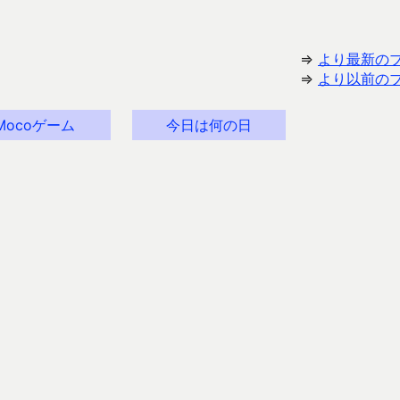
⇒
より最新の
⇒
より以前の
Mocoゲーム
今日は何の日