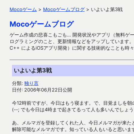
Mocoゲーム
>
Mocoゲームブログ
>
いよいよ第3戦
Mocoゲームブログ
ゲーム作成の悲喜こもごも… 開発状況やアプリ（無料ゲーム多
ログラミングのこと、更新情報などをアップしています。ガラケー時代
C++ によるiOSアプリ開発）に関する技術的なことも時
いよいよ第3戦
分類:
独り言
日付: 2006年06月22日公開
今12時前ですが、今日はもう寝ます。で、目覚ましを朝
(--; でも今日は4時まで起きてるって人も多いんでし
あ、メルマガを登録してくれた人、今日メルマガが来た
解除可能なメルマガです。知っている人もいると思いま