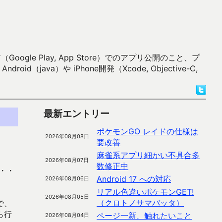
 Play, App Store）でのアプリ公開のこと、プ
）や iPhone開発（Xcode, Objective-C,
最新エントリー
ポケモンGO レイドの仕様は
2026年08月08日
要改善
麻雀系アプリ細かい不具合多
2026年08月07日
数修正中
・・
Android 17 への対応
2026年08月06日
リアル色違いポケモンGET!
2026年08月05日
（クロトノサマバッタ）
で、
ら行
ページ一新、触れたいこと
2026年08月04日