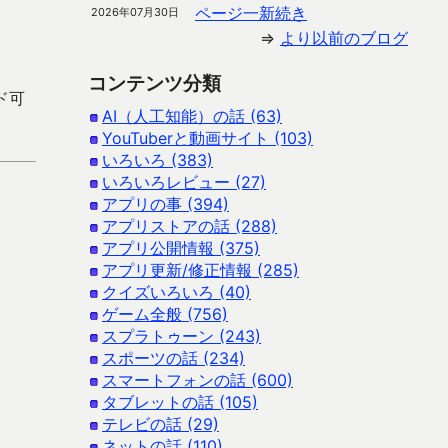
ページ一新続き
2026年07月30日
⇒
より以前のブログ
コンテンツ分類
ード可
AI（人工知能）の話 (63)
YouTuberと動画サイト (103)
いろいろ (383)
いろいろレビュー (27)
アプリの事 (394)
アプリストアの話 (288)
アプリ公開情報 (375)
アプリ更新/修正情報 (285)
クイズいろいろ (40)
ゲーム全般 (756)
スプラトゥーン (243)
スポーツの話 (234)
スマートフォンの話 (600)
タブレットの話 (105)
テレビの話 (29)
ネットの話 (110)