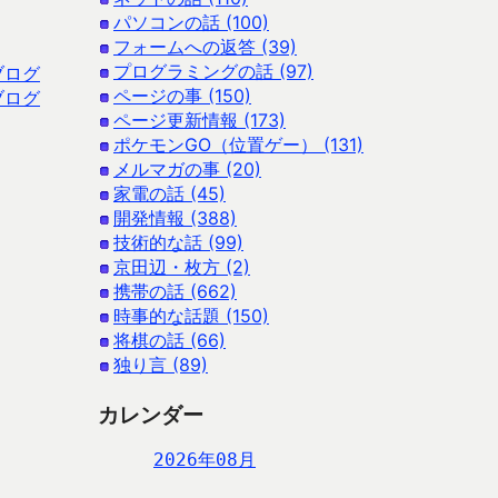
パソコンの話 (100)
フォームへの返答 (39)
プログラミングの話 (97)
ブログ
ページの事 (150)
ブログ
ページ更新情報 (173)
ポケモンGO（位置ゲー） (131)
メルマガの事 (20)
家電の話 (45)
開発情報 (388)
技術的な話 (99)
京田辺・枚方 (2)
携帯の話 (662)
時事的な話題 (150)
将棋の話 (66)
独り言 (89)
カレンダー
2026年08月