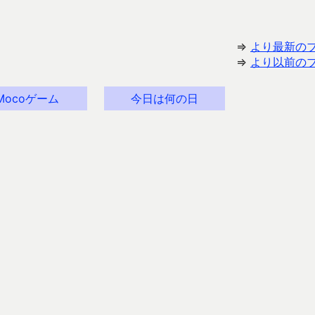
⇒
より最新の
⇒
より以前の
Mocoゲーム
今日は何の日