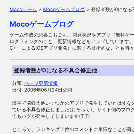
Mocoゲーム
>
Mocoゲームブログ
>
登録者数が0になる
Mocoゲームブログ
ゲーム作成の悲喜こもごも… 開発状況やアプリ（無料ゲーム多
ログラミングのこと、更新情報などをアップしています。ガラケー時代
C++ によるiOSアプリ開発）に関する技術的なことも時
登録者数が0になる不具合修正他
分類:
ページ更新情報
日付: 2006年06月24日公開
漢字で脳鍛え他いくつかのアプリで発生していたはずな
ている不具合修正しました(おそらく)。サイト側のプロ
てもバグが発生してしまいます(T_T)
ところで、ランキング上位のコメントに卑猥なことが書