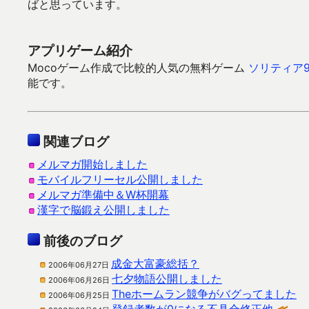
ばと思っています。
アプリゲーム紹介
Mocoゲーム作成で比較的人気の無料ゲーム
ソリティア9
能です。
関連ブログ
メルマガ開始しました
モバイルフリーセル公開しました
メルマガ準備中＆W杯開幕
漢字で脳鍛え公開しました
前後のブログ
成金大富豪総括？
2006年06月27日
七夕物語公開しました
2006年06月26日
Theホームラン競争がバグってました
2006年06月25日