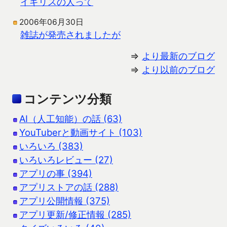
イギリスの人って
2006年06月30日
雑誌が発売されましたが
⇒
より最新のブログ
⇒
より以前のブログ
コンテンツ分類
AI（人工知能）の話 (63)
YouTuberと動画サイト (103)
いろいろ (383)
いろいろレビュー (27)
アプリの事 (394)
アプリストアの話 (288)
アプリ公開情報 (375)
アプリ更新/修正情報 (285)