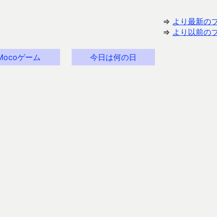
⇒
より最新の
⇒
より以前の
Mocoゲーム
今日は何の日