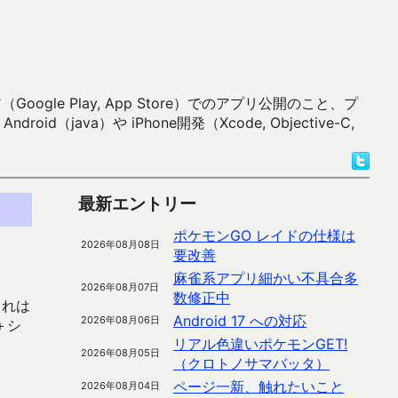
 Play, App Store）でのアプリ公開のこと、プ
）や iPhone開発（Xcode, Objective-C,
最新エントリー
ポケモンGO レイドの仕様は
2026年08月08日
要改善
麻雀系アプリ細かい不具合多
2026年08月07日
数修正中
これは
Android 17 への対応
2026年08月06日
＋シ
リアル色違いポケモンGET!
2026年08月05日
（クロトノサマバッタ）
ページ一新、触れたいこと
2026年08月04日