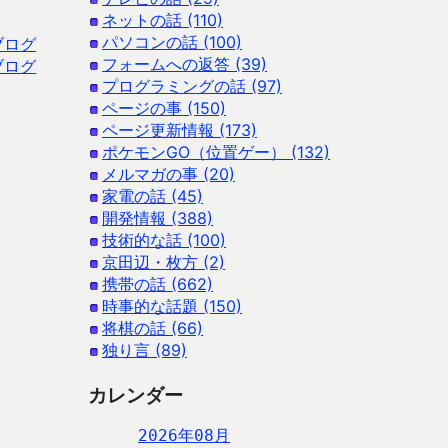
ネットの話 (110)
パソコンの話 (100)
ブログ
フォームへの返答 (39)
ブログ
プログラミングの話 (97)
ページの事 (150)
ページ更新情報 (173)
ポケモンGO（位置ゲー） (132)
メルマガの事 (20)
家電の話 (45)
開発情報 (388)
技術的な話 (100)
京田辺・枚方 (2)
携帯の話 (662)
時事的な話題 (150)
将棋の話 (66)
独り言 (89)
カレンダー
2026年08月