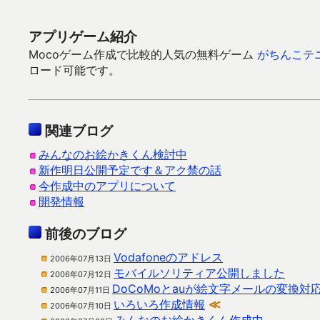
アプリゲーム紹介
Mocoゲーム作成で比較的人気の無料ゲーム
がちんこテ
ロード可能です。
関連ブログ
みんなのお絵かきくん検討中
新作明日公開予定です＆アク禁の話
今作成中のアプリについて
開発情報
前後のブログ
Vodafoneのアドレス
2006年07月13日
モバイルソリティア公開しました
2006年07月12日
DoCoMoとauが絵文字メールの変換対
2006年07月11日
いろいろ作成情報
≪
2006年07月10日