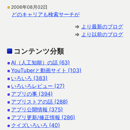
2006年08月02日
どのキャリアも検索サーチが
⇒
より最新のブログ
⇒
より以前のブログ
コンテンツ分類
AI（人工知能）の話 (63)
YouTuberと動画サイト (103)
いろいろ (383)
いろいろレビュー (27)
アプリの事 (394)
アプリストアの話 (288)
アプリ公開情報 (375)
アプリ更新/修正情報 (286)
クイズいろいろ (40)