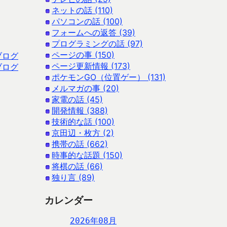
ネットの話 (110)
パソコンの話 (100)
フォームへの返答 (39)
プログラミングの話 (97)
ページの事 (150)
ブログ
ページ更新情報 (173)
ブログ
ポケモンGO（位置ゲー） (131)
メルマガの事 (20)
家電の話 (45)
開発情報 (388)
技術的な話 (100)
京田辺・枚方 (2)
携帯の話 (662)
時事的な話題 (150)
将棋の話 (66)
独り言 (89)
カレンダー
2026年08月