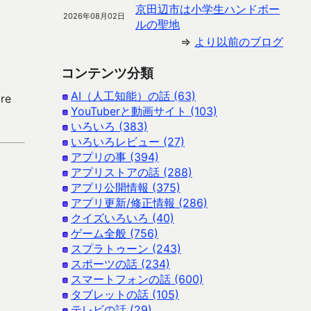
京田辺市は小学生ハンドボー
2026年08月02日
ルの聖地
⇒
より以前のブログ
コンテンツ分類
AI（人工知能）の話 (63)
re
YouTuberと動画サイト (103)
いろいろ (383)
いろいろレビュー (27)
アプリの事 (394)
アプリストアの話 (288)
アプリ公開情報 (375)
アプリ更新/修正情報 (286)
クイズいろいろ (40)
ゲーム全般 (756)
スプラトゥーン (243)
スポーツの話 (234)
スマートフォンの話 (600)
タブレットの話 (105)
テレビの話 (29)