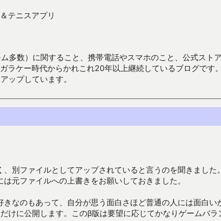
＆テニスアプリ
数）に関すること、携帯電話やスマホのこと、公式ストア（Google
からかれこれ20年以上継続しているブログです。Android（java
々アップしています。
く、別ファイルとしてアップされていると言うのを聞きました
には元ファイルへの上書きをお願いしておきました。
好きなのもあって、自分が思う面白さほど普通の人には面白い
員だけに公開します。このβ版は要望に応じてかなりゲームバラ