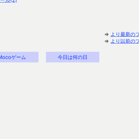
ル(2)
⇒
より最新の
⇒
より以前の
Mocoゲーム
今日は何の日