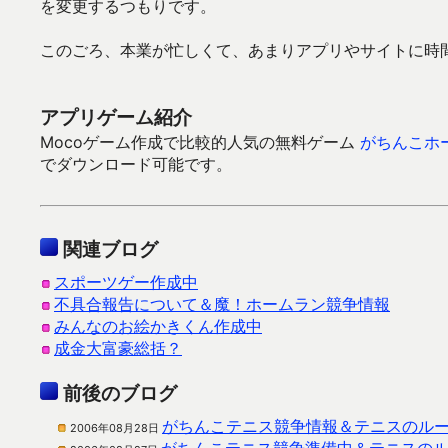
を変更するつもりです。
このごろ、本業が忙しくて、あまりアプリやサイトに時間が
アプリゲーム紹介
Mocoゲーム作成で比較的人気の無料ゲーム
がちんこホ
でダウンロード可能です。
関連ブログ
スポーツゲー作成中
不具合報告について＆魔！ホームラン競争情報
みんなのお絵かきくん作成中
成金大富豪総括？
前後のブログ
がちんこテニス競争情報＆テニスのルール
2006年08月28日